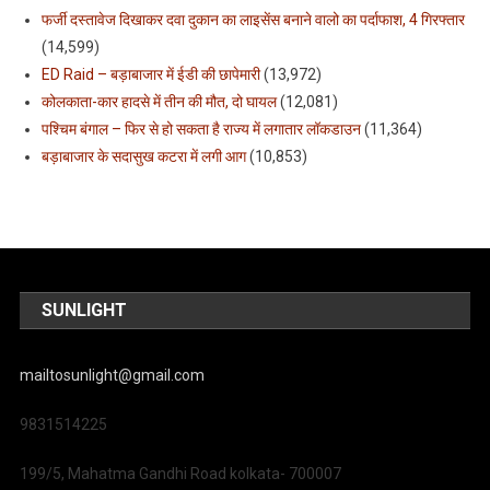
फर्जी दस्तावेज दिखाकर दवा दुकान का लाइसेंस बनाने वालो का पर्दाफाश, 4 गिरफ्तार
(14,599)
ED Raid – बड़ाबाजार में ईडी की छापेमारी
(13,972)
कोलकाता-कार हादसे में तीन की मौत, दो घायल
(12,081)
पश्चिम बंगाल – फिर से हो सकता है राज्य में लगातार लॉकडाउन
(11,364)
बड़ाबाजार के सदासुख कटरा में लगी आग
(10,853)
SUNLIGHT
mailtosunlight@gmail.com
9831514225
199/5, Mahatma Gandhi Road kolkata- 700007