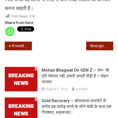
करना चाहती हैं।
Post Views:
513
Share from here
Post
गौ तस्करी का सरगना इनामुल हक लाया गया कोलकाता
बिरसा मुंडा का अपमान कर रही है तृणमूल : दिलीप घोष
navigation
Mohan Bhagwat On GEN Z – जेन- जी
एंटी नेशनल नहीं, हमारी अगली पीढ़ी है – मोहन
भागवत
August 6, 2026
sunlight
Gold Recovery – कोलकाता एयरपोर्ट से
करीब एक करोड़ रुपये के सोने चांदी के साथ एक
गिरफ़्तार, बड़ाबाजार…