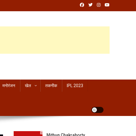
मनोरंजन
खेल
तकनीक
IPL 2023
Mithun Chakraborty