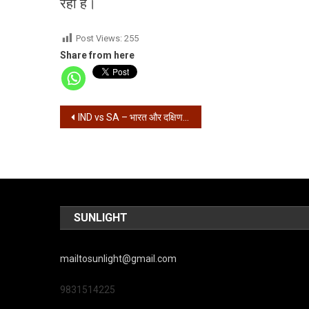
रही है।
Post Views:
255
Share from here
Post
IND vs SA – भारत और दक्षिण अफ्रीका के बीच पहला टेस्ट आज से
navigation
SUNLIGHT
mailtosunlight@gmail.com
9831514225