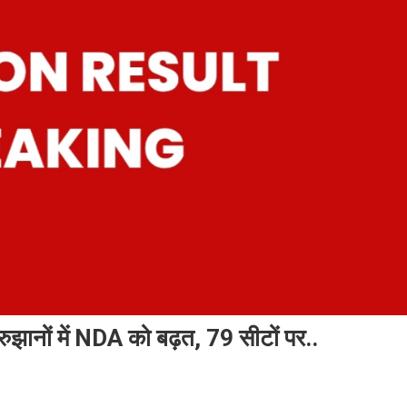
ानों में NDA को बढ़त, 79 सीटों पर..