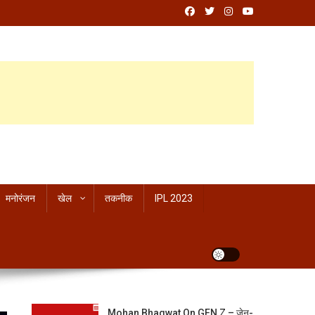
मनोरंजन
खेल
तकनीक
IPL 2023
Mohan Bhagwat On GEN Z – जेन-