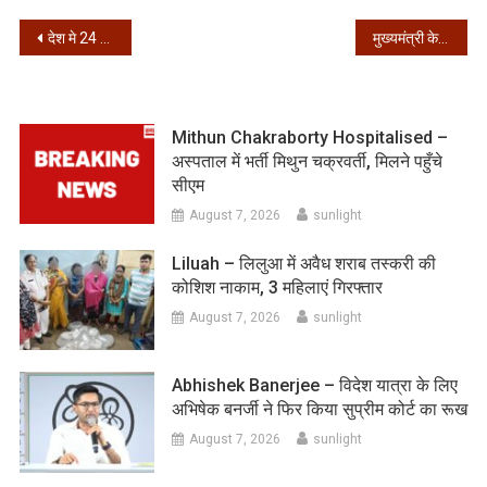
Post
देश मे 24 घंटे में कोरोना के 37724 नए मामले
मुख्यमंत्री के बड़े भाई अग्रसेन गहलोत के घर ईडी की रेड
navigation
Mithun Chakraborty Hospitalised –
अस्पताल में भर्ती मिथुन चक्रवर्ती, मिलने पहुँचे
सीएम
August 7, 2026
sunlight
Liluah – लिलुआ में अवैध शराब तस्करी की
कोशिश नाकाम, 3 महिलाएं गिरफ्तार
August 7, 2026
sunlight
Abhishek Banerjee – विदेश यात्रा के लिए
अभिषेक बनर्जी ने फिर किया सुप्रीम कोर्ट का रूख
August 7, 2026
sunlight