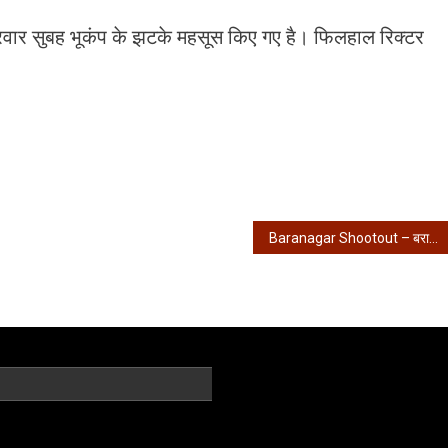
वार सुबह भूकंप के झटके महसूस किए गए है। फिलहाल रिक्टर
Baranagar Shootout – बरानगर में चली गोली, बाइक सवार दो युवकों ने…