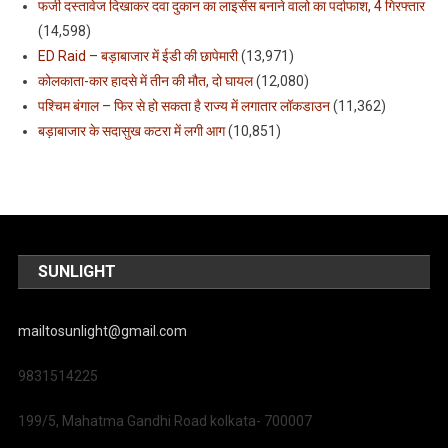
फर्जी दस्तावेज दिखाकर दवा दुकान का लाइसेंस बनाने वालो का पर्दाफाश, 4 गिरफ्तार
(14,598)
ED Raid – बड़ाबाजार में ईडी की छापेमारी
(13,971)
कोलकाता-कार हादसे में तीन की मौत, दो घायल
(12,080)
पश्चिम बंगाल – फिर से हो सकता है राज्य में लगातार लॉकडाउन
(11,362)
बड़ाबाजार के सदासुख कटरा में लगी आग
(10,851)
SUNLIGHT
mailtosunlight@gmail.com
9831514225
199/5, Mahatma Gandhi Road kolkata- 700007