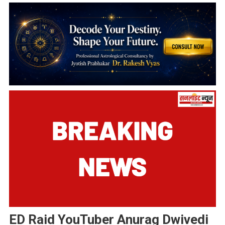
ED Raid YouTuber Anurag Dwivedi