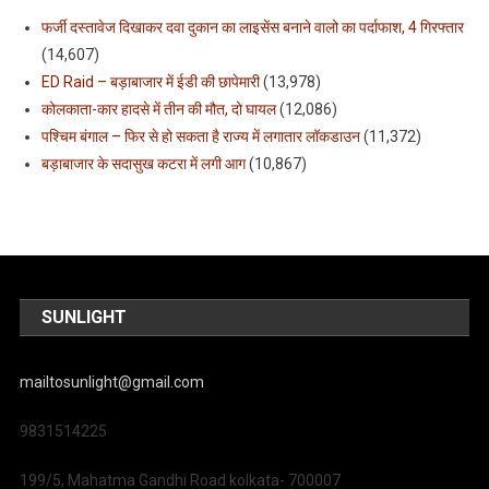
फर्जी दस्तावेज दिखाकर दवा दुकान का लाइसेंस बनाने वालो का पर्दाफाश, 4 गिरफ्तार
(14,607)
ED Raid – बड़ाबाजार में ईडी की छापेमारी
(13,978)
कोलकाता-कार हादसे में तीन की मौत, दो घायल
(12,086)
पश्चिम बंगाल – फिर से हो सकता है राज्य में लगातार लॉकडाउन
(11,372)
बड़ाबाजार के सदासुख कटरा में लगी आग
(10,867)
SUNLIGHT
mailtosunlight@gmail.com
9831514225
199/5, Mahatma Gandhi Road kolkata- 700007