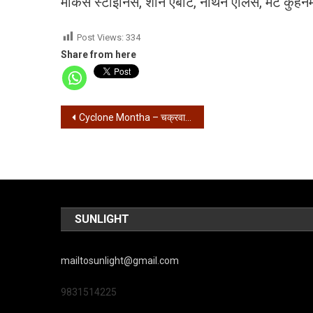
मार्कस स्टोइनिस, शॉन एबॉट, नाथन एलिस, मैट कुहन
Post Views:
334
Share from here
Post
Cyclone Montha – चक्रवात मोंथा का प्रभाव – कोलकाता सहित दक्षिण बंगाल में बारिश शुरू
navigation
SUNLIGHT
mailtosunlight@gmail.com
9831514225