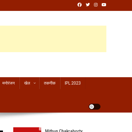
मनोरंजन
खेल
तकनीक
IPL 2023
Mithun Chakraborty