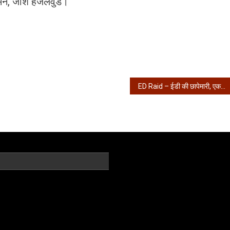
ेमन, जोश हेजलवुड।
ED Raid – ईडी की छापेमारी, एक करोड़ रुपये से अधिक की बरामदगी..