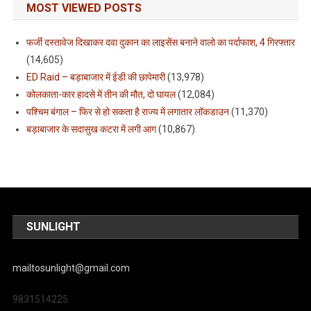
MOST VIEWED POSTS
फर्जी दस्तावेज दिखाकर दवा दुकान का लाइसेंस बनाने वालो का पर्दाफाश, 4 गिरफ्तार
(14,605)
ED Raid – बड़ाबाजार में ईडी की छापेमारी
(13,978)
कोलकाता-कार हादसे में तीन की मौत, दो घायल
(12,084)
पश्चिम बंगाल – फिर से हो सकता है राज्य में लगातार लॉकडाउन
(11,370)
बड़ाबाजार के सदासुख कटरा में लगी आग
(10,867)
SUNLIGHT
mailtosunlight@gmail.com
9831514225