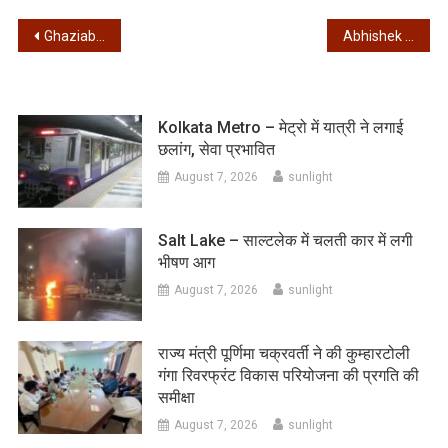
Post
Ghaziabad – डिवाइस से जांची जा रही नागरिकता, यूपी पुलिस की “नागरिकता जांच” ने किया दंग, Video वायरल
Abhishek Banerjee – अभिषेक बनर्जी ने अपनी सभा मंच पर बुलाए चुनाव आयोग द्वारा मृत घोषित वोटर, बोले 2026 में…
navigation
Kolkata Metro – मेट्रो में यात्री ने लगाई
छलांग, सेवा प्रभावित
August 7, 2026
sunlight
Salt Lake – साल्टलेक में चलती कार में लगी
भीषण आग
August 7, 2026
sunlight
राज्य मंत्री पूर्णिमा चक्रवर्ती ने की कुम्हारटोली
गंगा रिवरफ्रंट विकास परियोजना की प्रगति की
समीक्षा
August 7, 2026
sunlight