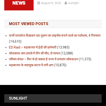
August 8, 2026
sunlight
MOST VIEWED POSTS
फर्जी दस्तावेज दिखाकर दवा दुकान का लाइसेंस बनाने वालो का पर्दाफाश, 4 गिरफ्तार
(14,610)
ED Raid – बड़ाबाजार में ईडी की छापेमारी
(13,983)
कोलकाता-कार हादसे में तीन की मौत, दो घायल
(12,088)
पश्चिम बंगाल – फिर से हो सकता है राज्य में लगातार लॉकडाउन
(11,373)
बड़ाबाजार के सदासुख कटरा में लगी आग
(10,870)
SUNLIGHT