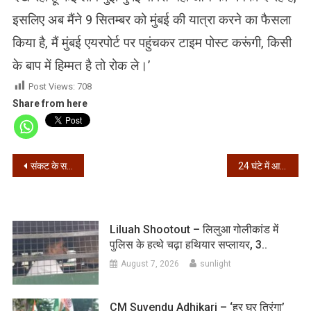
इसलिए अब मैंने 9 सितम्बर को मुंबई की यात्रा करने का फैसला
किया है, मैं मुंबई एयरपोर्ट पर पहुंचकर टाइम पोस्ट करूंगी, किसी
के बाप में हिम्मत है तो रोक ले।’
Post Views:
708
Share from here
Post
संकट के समय शुतुरमुर्ग बन गई मोदी सरकार – राहुल गांधी
24 घंटे में आए 90,802 नए मामले, 1016 लोगों की मौत
navigation
Liluah Shootout – लिलुआ गोलीकांड में
पुलिस के हत्थे चढ़ा हथियार सप्लायर, 3..
August 7, 2026
sunlight
CM Suvendu Adhikari – ‘हर घर तिरंगा’