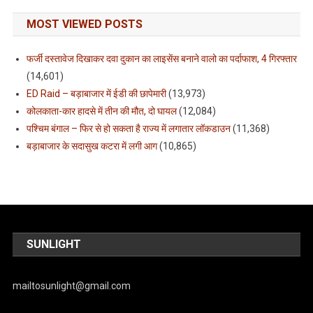
MOST VIEWED POSTS
फर्जी दस्तावेज दिखाकर दवा दुकान का लाइसेंस बनाने वालो का पर्दाफाश, 4 गिरफ्तार
(14,601)
ED Raid – बड़ाबाजार में ईडी की छापेमारी
(13,973)
कोलकाता-कार हादसे में तीन की मौत, दो घायल
(12,084)
पश्चिम बंगाल – फिर से हो सकता है राज्य में लगातार लॉकडाउन
(11,368)
बड़ाबाजार के सदासुख कटरा में लगी आग
(10,865)
SUNLIGHT
mailtosunlight@gmail.com