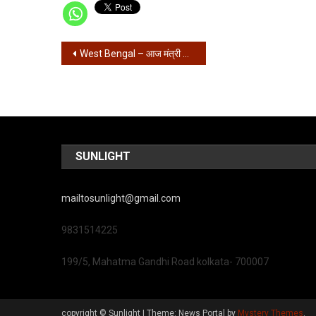
Post
West Bengal – आज मंत्री सभा की बैठक, दिए जाएंगे विभाग
navigation
SUNLIGHT
mailtosunlight@gmail.com
9831514225
199/5, Mahatma Gandhi Road kolkata- 700007
copyright © Sunlight
|
Theme: News Portal by
Mystery Themes
.