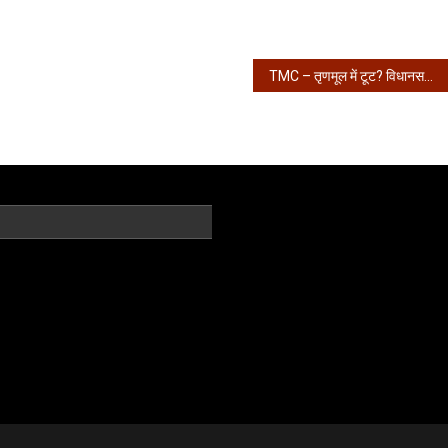
TMC – तृणमूल में टूट? विधानसभा पहुँचे ऋतब्रत, 60 विधायकों…