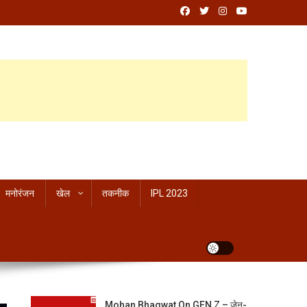
मनोरंजन
खेल
तकनीक
IPL 2023
Mohan Bhagwat On GEN Z – जेन-