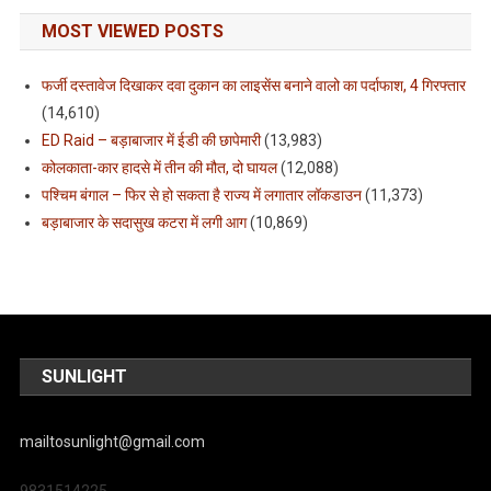
MOST VIEWED POSTS
फर्जी दस्तावेज दिखाकर दवा दुकान का लाइसेंस बनाने वालो का पर्दाफाश, 4 गिरफ्तार
(14,610)
ED Raid – बड़ाबाजार में ईडी की छापेमारी
(13,983)
कोलकाता-कार हादसे में तीन की मौत, दो घायल
(12,088)
पश्चिम बंगाल – फिर से हो सकता है राज्य में लगातार लॉकडाउन
(11,373)
बड़ाबाजार के सदासुख कटरा में लगी आग
(10,869)
SUNLIGHT
mailtosunlight@gmail.com