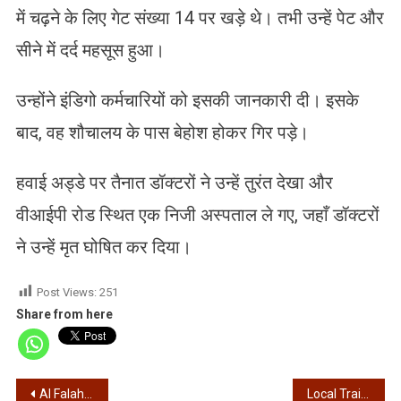
में चढ़ने के लिए गेट संख्या 14 पर खड़े थे। तभी उन्हें पेट और
सीने में दर्द महसूस हुआ।
उन्होंने इंडिगो कर्मचारियों को इसकी जानकारी दी। इसके
बाद, वह शौचालय के पास बेहोश होकर गिर पड़े।
हवाई अड्डे पर तैनात डॉक्टरों ने उन्हें तुरंत देखा और
वीआईपी रोड स्थित एक निजी अस्पताल ले गए, जहाँ डॉक्टरों
ने उन्हें मृत घोषित कर दिया।
Post Views:
251
Share from here
Post
Al Falah – अल फलाह यूनिवर्सिटी के फाउंडर जवाद अहमद सिद्दीकी ED रिमांड पर
Local Train Cancelled – सियालदह शाखा पर कई लोकल ट्रेनें रद्द