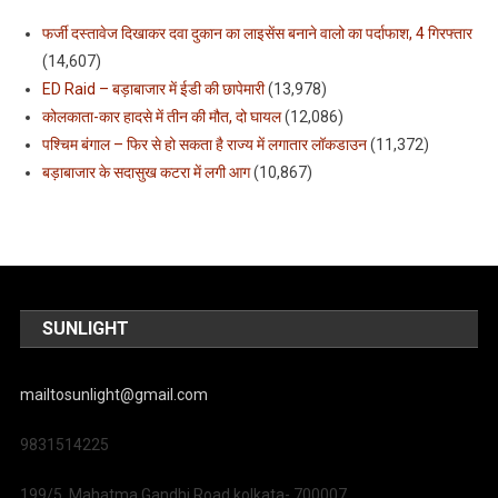
फर्जी दस्तावेज दिखाकर दवा दुकान का लाइसेंस बनाने वालो का पर्दाफाश, 4 गिरफ्तार
(14,607)
ED Raid – बड़ाबाजार में ईडी की छापेमारी
(13,978)
कोलकाता-कार हादसे में तीन की मौत, दो घायल
(12,086)
पश्चिम बंगाल – फिर से हो सकता है राज्य में लगातार लॉकडाउन
(11,372)
बड़ाबाजार के सदासुख कटरा में लगी आग
(10,867)
SUNLIGHT
mailtosunlight@gmail.com
9831514225
199/5, Mahatma Gandhi Road kolkata- 700007