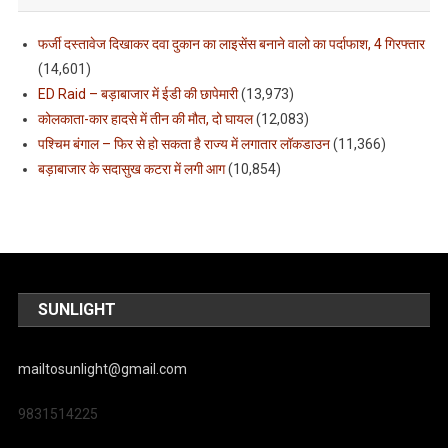
फर्जी दस्तावेज दिखाकर दवा दुकान का लाइसेंस बनाने वालो का पर्दाफाश, 4 गिरफ्तार
(14,601)
ED Raid – बड़ाबाजार में ईडी की छापेमारी
(13,973)
कोलकाता-कार हादसे में तीन की मौत, दो घायल
(12,083)
पश्चिम बंगाल – फिर से हो सकता है राज्य में लगातार लॉकडाउन
(11,366)
बड़ाबाजार के सदासुख कटरा में लगी आग
(10,854)
SUNLIGHT
mailtosunlight@gmail.com
9831514225