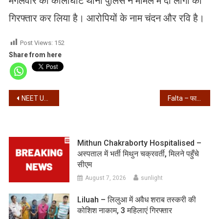
मंगलवार को कालीघाट थाना पुलिस ने मामले में दो लोगों को
गिरफ्तार कर लिया है। आरोपियों के नाम चंदन और रवि है।
Post Views:
152
Share from here
Post
NEET UG – नीट री-एग्जाम से पहले सरकार का बड़ा फैसला, टेलीग्राम पर लगाई अस्थायी रोक
Falta – फालता में जहांगीर की रिहाई को लेकर प्रदर्शन, केंद्रीय वाहिनीं को देखते ही भागे…
navigation
Mithun Chakraborty Hospitalised –
अस्पताल में भर्ती मिथुन चक्रवर्ती, मिलने पहुँचे
सीएम
August 7, 2026
sunlight
Liluah – लिलुआ में अवैध शराब तस्करी की
कोशिश नाकाम, 3 महिलाएं गिरफ्तार