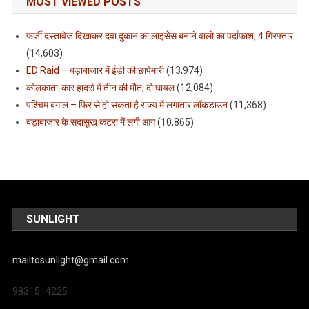
MOST VIEWED POSTS
फर्जी दस्तावेज दिखाकर दवा दुकान का लाइसेंस बनाने वालो का पर्दाफाश, 4 गिरफ्तार
(14,603)
ED Raid – बड़ाबाजार में ईडी की छापेमारी
(13,974)
कोलकाता-कार हादसे में तीन की मौत, दो घायल
(12,084)
पश्चिम बंगाल – फिर से हो सकता है राज्य में लगातार लॉकडाउन
(11,368)
बड़ाबाजार के सदासुख कटरा में लगी आग
(10,865)
SUNLIGHT
mailtosunlight@gmail.com
9831514225