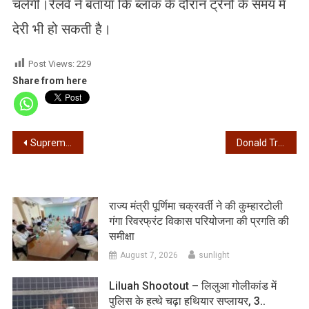
चलेगी।रेलवे ने बताया कि ब्लॉक के दौरान ट्रेनों के समय में
देरी भी हो सकती है।
Post Views:
229
Share from here
Post
Supreme Court on West Bengal SIR – फाइनल लिस्ट 28 फरवरी को, बंगाल सरकार और ECI के बीच ‘भरोसे की कमी’ – सुप्रीम कोर्ट
Donald Trump Tariffs – डोनाल्ड ट्रम्प ने बताया कोर्ट के फैसले को शर्मनाक, बोले – 10 प्रतिशत अतिरिक्त टैरिफ के ऑर्डर पर करेंगे साइन
navigation
राज्य मंत्री पूर्णिमा चक्रवर्ती ने की कुम्हारटोली
गंगा रिवरफ्रंट विकास परियोजना की प्रगति की
समीक्षा
August 7, 2026
sunlight
Liluah Shootout – लिलुआ गोलीकांड में
पुलिस के हत्थे चढ़ा हथियार सप्लायर, 3..