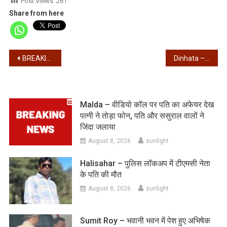
Post Views:
261
Share from here
Post
BREAKING – बांग्लादेश में हिंदू युवक की हत्या पर कोलकाता में विरोध प्रदर्शन, पुलिस का लाठीचार्ज, स्थिति तनावपूर्ण
Dinhata – दिनहाटा में तृणमूल नेता को मारी गोली!
navigation
Malda – वीडियो कॉल पर पति का अफेयर देख
पत्नी ने तोड़ा फोन, पति और ससुराल वालों ने
जिंदा जलाया
August 8, 2026
sunlight
Halisahar – पुलिस लॉकअप में टीएमसी नेता
के पति की मौत
August 8, 2026
sunlight
Sumit Roy – भवानी भवन में पेश हुए अभिषेक