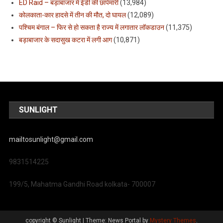
ED Raid – बड़ाबाजार में ईडी की छापेमारी
(13,984)
कोलकाता-कार हादसे में तीन की मौत, दो घायल
(12,089)
पश्चिम बंगाल – फिर से हो सकता है राज्य में लगातार लॉकडाउन
(11,375)
बड़ाबाजार के सदासुख कटरा में लगी आग
(10,871)
SUNLIGHT
mailtosunlight@gmail.com
9831514225
199/5, Mahatma Gandhi Road kolkata- 700007
copyright © Sunlight
|
Theme: News Portal by
Mystery Themes
.