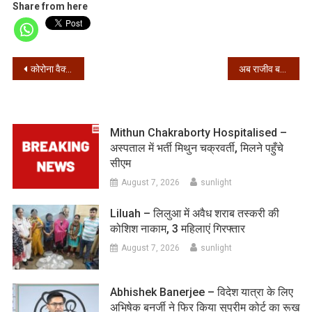
Share from here
Post
कोरोना वैक्सीन पर बड़ी खुशखबरी, फाइजर ने मांगी टीके के आपात इस्तेमाल की मंजूरी
अब राजीव बनर्जी के नाम से लगे पोस्टर, लिखा गया काजेर मानुष, काछेर मानुष
navigation
Mithun Chakraborty Hospitalised –
अस्पताल में भर्ती मिथुन चक्रवर्ती, मिलने पहुँचे
सीएम
August 7, 2026
sunlight
Liluah – लिलुआ में अवैध शराब तस्करी की
कोशिश नाकाम, 3 महिलाएं गिरफ्तार
August 7, 2026
sunlight
Abhishek Banerjee – विदेश यात्रा के लिए
अभिषेक बनर्जी ने फिर किया सुप्रीम कोर्ट का रूख