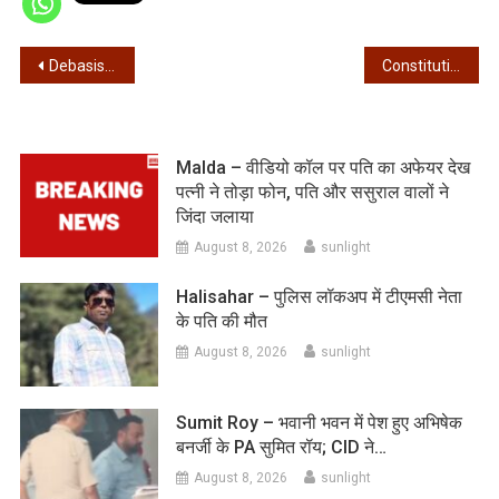
Post
Debasish Kumar – देबाशीष कुमार के ठिकानों पर आयकर विभाग का छापा
Constitutional Amendment Bill – लोकसभा में गिरा महिला आरक्षण से जुड़ा संविधान संशोधन बिल
navigation
Malda – वीडियो कॉल पर पति का अफेयर देख
पत्नी ने तोड़ा फोन, पति और ससुराल वालों ने
जिंदा जलाया
August 8, 2026
sunlight
Halisahar – पुलिस लॉकअप में टीएमसी नेता
के पति की मौत
August 8, 2026
sunlight
Sumit Roy – भवानी भवन में पेश हुए अभिषेक
बनर्जी के PA सुमित रॉय; CID ने…
August 8, 2026
sunlight