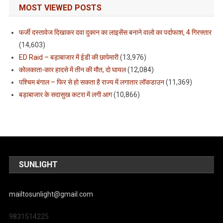
MOST VIEWED POSTS
फर्जी दस्तावेज दिखाकर दवा दुकान का लाइसेंस बनाने वालो का पर्दाफाश, 4 गिरफ्तार
(14,603)
ED Raid – बड़ाबाजार में ईडी की छापेमारी
(13,976)
कोलकाता-कार हादसे में तीन की मौत, दो घायल
(12,084)
पश्चिम बंगाल – फिर से हो सकता है राज्य में लगातार लॉकडाउन
(11,369)
बड़ाबाजार के सदासुख कटरा में लगी आग
(10,866)
SUNLIGHT
mailtosunlight@gmail.com
9831514225