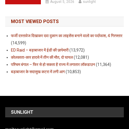
August 5, 2026
sunlight
MOST VIEWED POSTS
फर्जी दस्तावेज दिखाकर दवा दुकान का लाइसेंस बनाने वालो का पर्दाफाश, 4 गिरफ्तार
(14,599)
ED Raid – बड़ाबाजार में ईडी की छापेमारी
(13,972)
कोलकाता-कार हादसे में तीन की मौत, दो घायल
(12,081)
पश्चिम बंगाल – फिर से हो सकता है राज्य में लगातार लॉकडाउन
(11,364)
बड़ाबाजार के सदासुख कटरा में लगी आग
(10,853)
SUNLIGHT