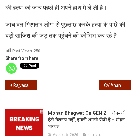
की हत्या की जांच पहले ही अपने हाथ में ले ली है।
जांच दल गिरफ़्तार लोगों से पूछताछ करके हत्या के पीछे की
बड़ी साज़िश की जड़ तक पहुंचने की कोशिश कर रहे हैं।
Post Views:
250
Share from here
Post
Rajyasabha – तृणमूल से राजीव कुमार, कोयल मल्लिक, मेनका गुरुस्वामी और बाबुल सुप्रियो ने भरा नामांकन, राहुल सिन्हा ने भाजपा..
CV Ananda Bose – राज्यपाल पद से सीवी आनंद बोस का इस्तीफा, नए राज्यपाल…
navigation
Mohan Bhagwat On GEN Z – जेन- जी
एंटी नेशनल नहीं, हमारी अगली पीढ़ी है – मोहन
भागवत
August 6, 2026
sunlight