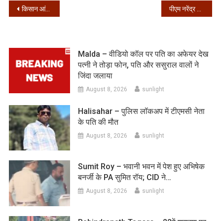
Post
किसान आंदोलन पर देर रात नड्डा के घर बड़ी बैठक
पीएम नरेंद्र मोदी आज कोरोना वैक्‍सीन बनाने में जुटीं 3 टीमों से करेंगे बात
navigation
Malda – वीडियो कॉल पर पति का अफेयर देख
पत्नी ने तोड़ा फोन, पति और ससुराल वालों ने
जिंदा जलाया
August 8, 2026
sunlight
Halisahar – पुलिस लॉकअप में टीएमसी नेता
के पति की मौत
August 8, 2026
sunlight
Sumit Roy – भवानी भवन में पेश हुए अभिषेक
बनर्जी के PA सुमित रॉय; CID ने…
August 8, 2026
sunlight