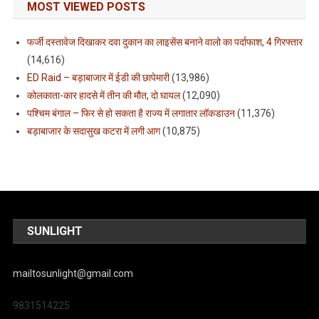
MOST VIEWED POSTS
फर्जी दस्तावेज दिखाकर दवा दुकान का लाइसेंस बनाने वालो का पर्दाफाश, 4 गिरफ्तार
(14,616)
ED Raid – बड़ाबाजार में ईडी की छापेमारी
(13,986)
कोलकाता-कार हादसे में तीन की मौत, दो घायल
(12,090)
पश्चिम बंगाल – फिर से हो सकता है राज्य में लगातार लॉकडाउन
(11,376)
बड़ाबाजार के सदासुख कटरा में लगी आग
(10,875)
SUNLIGHT
mailtosunlight@gmail.com
9831514225