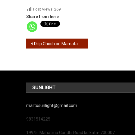
Post Views:
269
Share from here
Post
Dilip Ghosh on Mamata Banerjee – चुनाव बाद ममता बनर्जी को वकील का ही काम करना होगा इसलिए प्रैक्टिस शुरू कर रहीं हैं – दिलीप घोष
navigation
SUNLIGHT
mailtosunlight@gmail.com
9831514225
199/5, Mahatma Gandhi Road kolkata- 700007