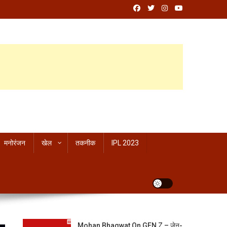
मनोरंजन
खेल
तकनीक
IPL 2023
Mohan Bhagwat On GEN Z – जेन-