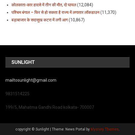
कोलकाता-कार हादसे में तीन की मौत, दो घायल
(12,084)
पश्चिम बंगाल – फिर से हो सकता है राज्य में लगातार लॉकडाउन
(11,370)
बड़ाबाजार के सदासुख कटरा में लगी आग
(10,867)
SUNLIGHT
mailtosunlight@gmail.com
9831514225
199/5, Mahatma Gandhi Road kolkata- 700007
copyright © Sunlight
|
Theme: News Portal by
Mystery Themes
.