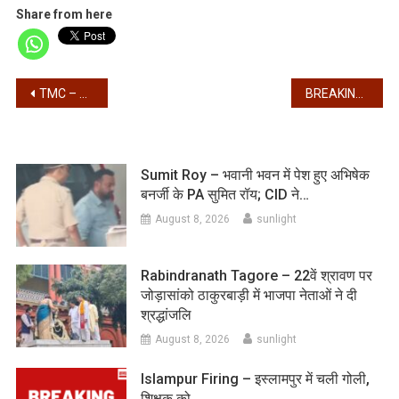
Share from here
Post
TMC – तृणमूल में टूट? विधानसभा पहुँचे ऋतब्रत, 60 विधायकों…
BREAKING – सीएम सुवेंदु अधिकारी की प्रशासनिक बैठक में पहुँचे फिरहाद हकीम, एकाधिक तृणमूल विधायक…
navigation
Sumit Roy – भवानी भवन में पेश हुए अभिषेक
बनर्जी के PA सुमित रॉय; CID ने…
August 8, 2026
sunlight
Rabindranath Tagore – 22वें श्रावण पर
जोड़ासांको ठाकुरबाड़ी में भाजपा नेताओं ने दी
श्रद्धांजलि
August 8, 2026
sunlight
Islampur Firing – इस्लामपुर में चली गोली,
शिक्षक को…