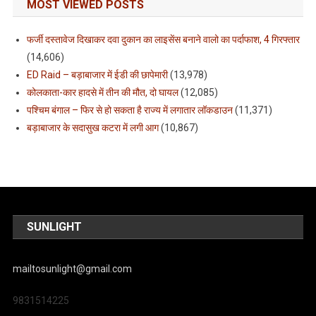
MOST VIEWED POSTS
फर्जी दस्तावेज दिखाकर दवा दुकान का लाइसेंस बनाने वालो का पर्दाफाश, 4 गिरफ्तार
(14,606)
ED Raid – बड़ाबाजार में ईडी की छापेमारी
(13,978)
कोलकाता-कार हादसे में तीन की मौत, दो घायल
(12,085)
पश्चिम बंगाल – फिर से हो सकता है राज्य में लगातार लॉकडाउन
(11,371)
बड़ाबाजार के सदासुख कटरा में लगी आग
(10,867)
SUNLIGHT
mailtosunlight@gmail.com
9831514225