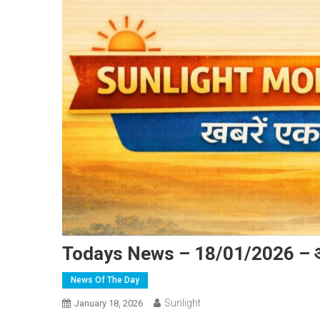
Todays News – 18/01/2026 – आ
News Of The Day
Sunlight
January 18, 2026