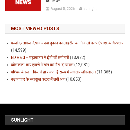
का निधन
August 5, 2026
sunlight
MOST VIEWED POSTS
फर्जी दस्तावेज दिखाकर दवा दुकान का लाइसेंस बनाने वालो का पर्दाफाश, 4 गिरफ्तार
(14,599)
ED Raid – बड़ाबाजार में ईडी की छापेमारी
(13,972)
कोलकाता-कार हादसे में तीन की मौत, दो घायल
(12,081)
पश्चिम बंगाल – फिर से हो सकता है राज्य में लगातार लॉकडाउन
(11,365)
बड़ाबाजार के सदासुख कटरा में लगी आग
(10,853)
SUNLIGHT