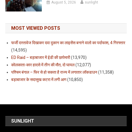
August 5, 2026
sunlight
MOST VIEWED POSTS
फर्जी दस्तावेज दिखाकर दवा दुकान का लाइसेंस बनाने वालो का पर्दाफाश, 4 गिरफ्तार
(14,595)
ED Raid – बड़ाबाजार में ईडी की छापेमारी
(13,970)
कोलकाता-कार हादसे में तीन की मौत, दो घायल
(12,077)
पश्चिम बंगाल – फिर से हो सकता है राज्य में लगातार लॉकडाउन
(11,358)
बड़ाबाजार के सदासुख कटरा में लगी आग
(10,850)
SUNLIGHT