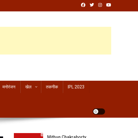
मनोरंजन
खेल
तकनीक
IPL 2023
Mithun Chakraborty