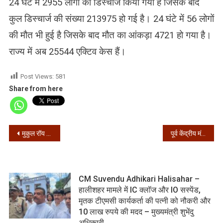
24 घंटे में 2955 लोगों को डिस्चार्ज किया गया है जिसके बाद
कुल डिस्चार्ज की संख्या 213975 हो गई है। 24 घंटे में 56 लोगों
की मौत भी हुई है जिसके बाद मौत का आंकड़ा 4721 हो गया है।
राज्य में अब 25544 एक्टिव केस हैं।
Post Views:
581
Share from here
Post
मुकुल रॉय बने भाजपा के राष्ट्रीय उपाध्यक्ष, राजू बिष्ट राष्ट्रीय प्रवक्ता, अनुपम हाजरा राष्ट्रीय सचिव
पूर्व केंद्रीय मंत्री जसवंत सिंह का निधन, प्रधानमंत्री ने जताया दुख
navigation
CM Suvendu Adhikari Halisahar –
हालीशहर मामले में IC क्लॉज और IO सस्पेंड,
मृतक टीएमसी कार्यकर्ता की पत्नी को नौकरी और
10 लाख रुपये की मदद – मुख्यमंत्री शुभेंदु
अधिकारी