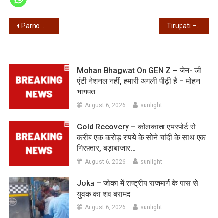
Post
Parno Mittra Join TMC – तृणमूल में शामिल हुईं पर्णो मित्रा, भाजपा की टिकट से लड़ा था चुनाव
Tirupati – तिरुमला मन्दिर मे 30 घंटे की लाइन, दर्शन टिकट काउंटर 3 दिन के लिए बंद
navigation
Mohan Bhagwat On GEN Z – जेन- जी
एंटी नेशनल नहीं, हमारी अगली पीढ़ी है – मोहन
भागवत
August 6, 2026
sunlight
Gold Recovery – कोलकाता एयरपोर्ट से
करीब एक करोड़ रुपये के सोने चांदी के साथ एक
गिरफ़्तार, बड़ाबाजार…
August 6, 2026
sunlight
Joka – जोका में राष्ट्रीय राजमार्ग के पास से
युवक का शव बरामद
August 6, 2026
sunlight