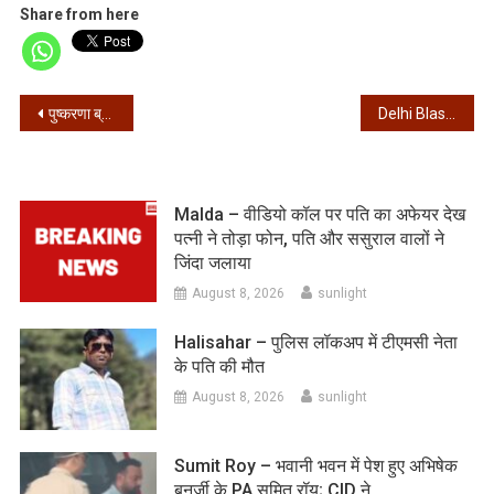
Share from here
Post
पुष्करणा ब्रह्म बगीचा शिव टेंपल ट्रस्ट के अध्यक्ष का निधन
Delhi Blast – दिल्ली ब्लास्ट से ठीक पहले का सीसीटीवी फुटेज आया सामने, मास्क में दिखा शख्स, फरीदाबाद…
navigation
Malda – वीडियो कॉल पर पति का अफेयर देख
पत्नी ने तोड़ा फोन, पति और ससुराल वालों ने
जिंदा जलाया
August 8, 2026
sunlight
Halisahar – पुलिस लॉकअप में टीएमसी नेता
के पति की मौत
August 8, 2026
sunlight
Sumit Roy – भवानी भवन में पेश हुए अभिषेक
बनर्जी के PA सुमित रॉय; CID ने…