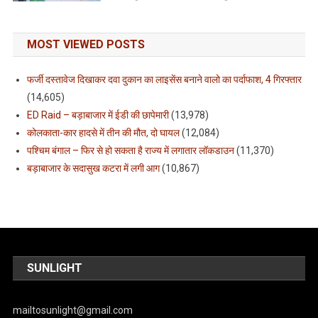
MOST VIEWED POSTS
फर्जी दस्तावेज दिखाकर दवा दुकान का लाइसेंस बनाने वालो का पर्दाफाश, 4 गिरफ्तार
(14,605)
ED Raid – बड़ाबाजार में ईडी की छापेमारी
(13,978)
कोलकाता-कार हादसे में तीन की मौत, दो घायल
(12,084)
पश्चिम बंगाल – फिर से हो सकता है राज्य में लगातार लॉकडाउन
(11,370)
बड़ाबाजार के सदासुख कटरा में लगी आग
(10,867)
SUNLIGHT
mailtosunlight@gmail.com