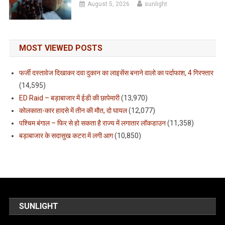
August 5, 2026
sunlight
MOST VIEWED POSTS
फर्जी दस्तावेज दिखाकर दवा दुकान का लाइसेंस बनाने वालो का पर्दाफाश, 4 गिरफ्तार
(14,595)
ED Raid – बड़ाबाजार में ईडी की छापेमारी
(13,970)
कोलकाता-कार हादसे में तीन की मौत, दो घायल
(12,077)
पश्चिम बंगाल – फिर से हो सकता है राज्य में लगातार लॉकडाउन
(11,358)
बड़ाबाजार के सदासुख कटरा में लगी आग
(10,850)
SUNLIGHT