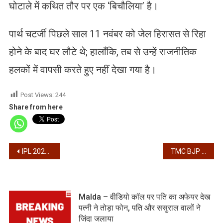
घोटाले में कथित तौर पर एक ‘बिचौलिया’ है।
पार्थ चटर्जी पिछले साल 11 नवंबर को जेल हिरासत से रिहा
होने के बाद घर लौटे थे; हालाँकि, तब से उन्हें राजनीतिक
हलकों में वापसी करते हुए नहीं देखा गया है।
Post Views:
244
Share from here
Post
IPL 2026 – आईपीएल में आज डबल हेडर, पंजाब बनाम हैदराबाद, सीएसके बनाम दिल्ली
TMC BJP – ‘यह तो बस ट्रेलर है’- जनसभा से बोले पीएम मोदी, सीएम ममता का पलटवार, कहा – ‘ये लोग अत्याचारी’
navigation
Malda – वीडियो कॉल पर पति का अफेयर देख
पत्नी ने तोड़ा फोन, पति और ससुराल वालों ने
जिंदा जलाया