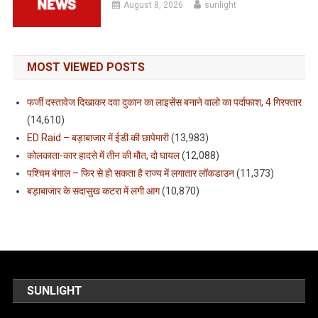
August 8, 2026
sunlight
MOST VIEWED POSTS
फर्जी दस्तावेज दिखाकर दवा दुकान का लाइसेंस बनाने वालो का पर्दाफाश, 4 गिरफ्तार
(14,610)
ED Raid – बड़ाबाजार में ईडी की छापेमारी
(13,983)
कोलकाता-कार हादसे में तीन की मौत, दो घायल
(12,088)
पश्चिम बंगाल – फिर से हो सकता है राज्य में लगातार लॉकडाउन
(11,373)
बड़ाबाजार के सदासुख कटरा में लगी आग
(10,870)
SUNLIGHT