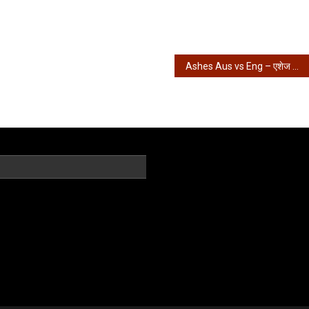
Ashes Aus vs Eng – एशेज के पहले ही ओवर में विकेट, इंग्लैंड 94/4