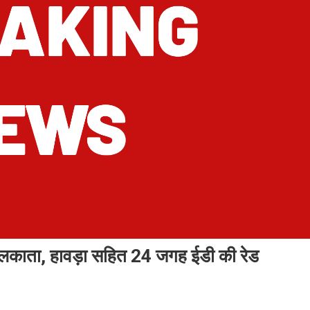
ोलकाता, हावड़ा सहित 24 जगह ईडी की रेड