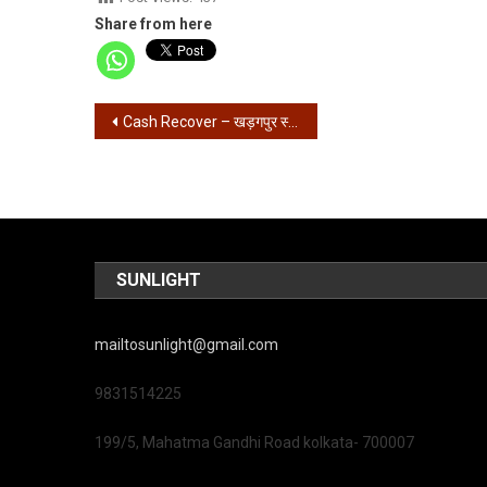
Share from here
Post
Cash Recover – खड़गपुर स्टेशन पर व्यक्ति के पास से 50 लाख रुपये बरामद
navigation
SUNLIGHT
mailtosunlight@gmail.com
9831514225
199/5, Mahatma Gandhi Road kolkata- 700007