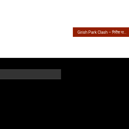
Girish Park Clash – गिरीश पार्क की घटना मामले में 9 गिरफ्तार