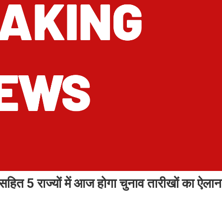
त 5 राज्यों में आज होगा चुनाव तारीखों का ऐलान