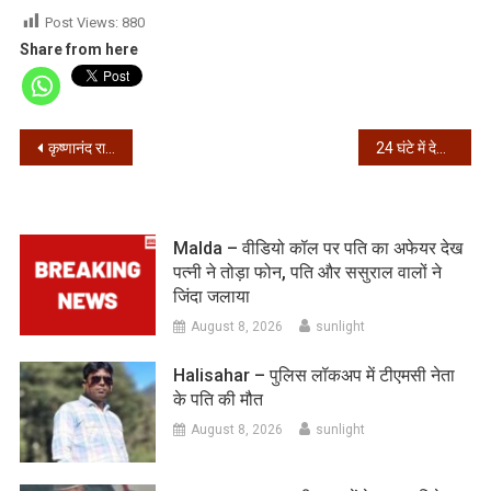
Post Views:
880
Share from here
Post
कृष्णानंद राय की हत्या में शामिल रहे एक लाख का इनामी शूटर राकेश पांडे ढेर
24 घंटे में देश मे कोरोना के 64,399 नए मामले, 53,878 मरीज हुए स्वस्थ
navigation
Malda – वीडियो कॉल पर पति का अफेयर देख
पत्नी ने तोड़ा फोन, पति और ससुराल वालों ने
जिंदा जलाया
August 8, 2026
sunlight
Halisahar – पुलिस लॉकअप में टीएमसी नेता
के पति की मौत
August 8, 2026
sunlight