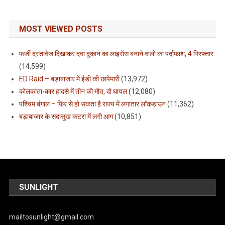
MOST VIEWED POSTS
फर्जी दस्तावेज दिखाकर दवा दुकान का लाइसेंस बनाने वालो का पर्दाफाश, 4 गिरफ्तार
(14,599)
ED Raid – बड़ाबाजार में ईडी की छापेमारी
(13,972)
कोलकाता-कार हादसे में तीन की मौत, दो घायल
(12,080)
पश्चिम बंगाल – फिर से हो सकता है राज्य में लगातार लॉकडाउन
(11,362)
बड़ाबाजार के सदासुख कटरा में लगी आग
(10,851)
SUNLIGHT
mailtosunlight@gmail.com