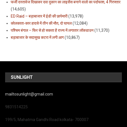
फर्जी दस्तावेज दिखाकर दवा दुकान का लाइसेंस बनाने वालो का पर्दाफाश, 4 गिरफ्तार
(14,605)
ED Raid – बड़ाबाजार में ईडी की छापेमारी
(13,978)
कोलकाता-कार हादसे में तीन की मौत, दो घायल
(12,084)
पश्चिम बंगाल – फिर से हो सकता है राज्य में लगातार लॉकडाउन
(11,370)
बड़ाबाजार के सदासुख कटरा में लगी आग
(10,867)
SUNLIGHT
mailtosunlight@gmail.com
9831514225
199/5, Mahatma Gandhi Road kolkata- 700007