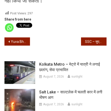
नहीं किया जा सकता।
Post Views:
297
Share from here
Post
Yuva Bharati – युवा भारती घटना – राजीव कुमार समेत 3 अधिकारियों ने डेडलाइन के अंदर दिया जवाब
SSC – सुप्रीम कोर्ट ने स्कूल सर्विस कमीशन के ‘योग्य’ शिक्षकों की नौकरी की समय सीमा बढ़ाई
navigation
Kolkata Metro – मेट्रो में यात्री ने लगाई
छलांग, सेवा प्रभावित
August 7, 2026
sunlight
Salt Lake – साल्टलेक में चलती कार में लगी
भीषण आग
August 7, 2026
sunlight