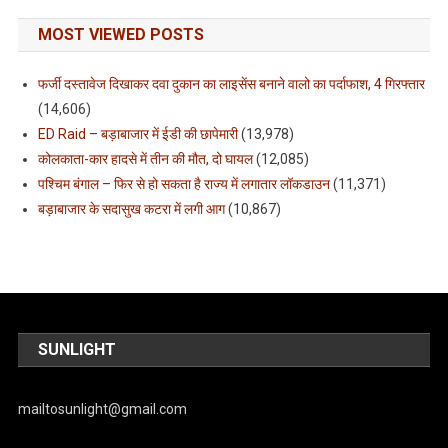
MOST VIEWED POSTS
फर्जी दस्तावेज दिखाकर दवा दुकान का लाइसेंस बनाने वालो का पर्दाफाश, 4 गिरफ्तार
(14,606)
ED Raid – बड़ाबाजार में ईडी की छापेमारी
(13,978)
कोलकाता-कार हादसे में तीन की मौत, दो घायल
(12,085)
पश्चिम बंगाल – फिर से हो सकता है राज्य में लगातार लॉकडाउन
(11,371)
बड़ाबाजार के सदासुख कटरा में लगी आग
(10,867)
SUNLIGHT
mailtosunlight@gmail.com