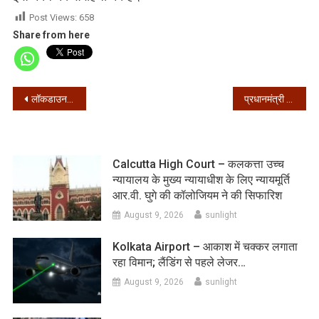
Post Views:
658
Share from here
Post
लॉकडाउन के दौरान कोलकाता में बंद रहेगी हवाई जहाजों की उड़ान
प्रधानमंत्री मोदी ने किया मॉरीशस के सुप्रीम कोर्ट के नए भवन का उद्घाटन
navigation
Calcutta High Court – कलकत्ता उच्च
न्यायालय के मुख्य न्यायाधीश के लिए न्यायमूर्ति
आर.वी. घुगे की कॉलोजियम ने की सिफारिश
August 9, 2026
sunlight
Kolkata Airport – आकाश में चक्कर लगाता
रहा विमान; लैंडिंग से पहले लेजर…
August 9, 2026
sunlight