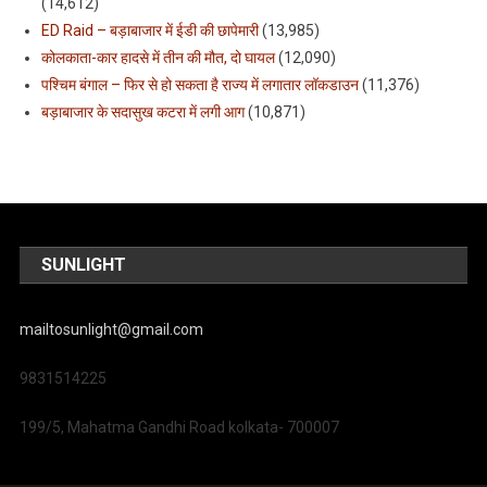
(14,612)
ED Raid – बड़ाबाजार में ईडी की छापेमारी
(13,985)
कोलकाता-कार हादसे में तीन की मौत, दो घायल
(12,090)
पश्चिम बंगाल – फिर से हो सकता है राज्य में लगातार लॉकडाउन
(11,376)
बड़ाबाजार के सदासुख कटरा में लगी आग
(10,871)
SUNLIGHT
mailtosunlight@gmail.com
9831514225
199/5, Mahatma Gandhi Road kolkata- 700007