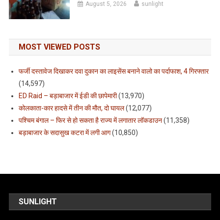
August 5, 2026
sunlight
MOST VIEWED POSTS
फर्जी दस्तावेज दिखाकर दवा दुकान का लाइसेंस बनाने वालो का पर्दाफाश, 4 गिरफ्तार
(14,597)
ED Raid – बड़ाबाजार में ईडी की छापेमारी
(13,970)
कोलकाता-कार हादसे में तीन की मौत, दो घायल
(12,077)
पश्चिम बंगाल – फिर से हो सकता है राज्य में लगातार लॉकडाउन
(11,358)
बड़ाबाजार के सदासुख कटरा में लगी आग
(10,850)
SUNLIGHT