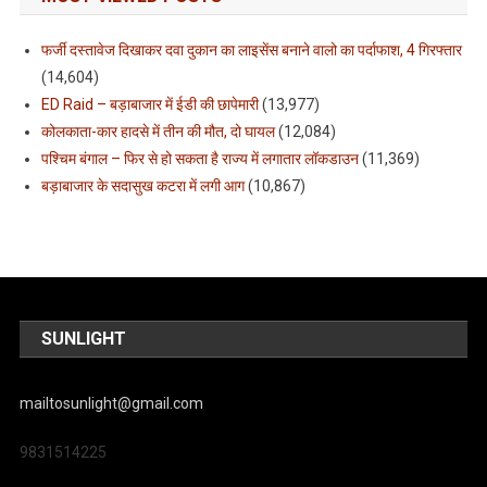
फर्जी दस्तावेज दिखाकर दवा दुकान का लाइसेंस बनाने वालो का पर्दाफाश, 4 गिरफ्तार
(14,604)
ED Raid – बड़ाबाजार में ईडी की छापेमारी
(13,977)
कोलकाता-कार हादसे में तीन की मौत, दो घायल
(12,084)
पश्चिम बंगाल – फिर से हो सकता है राज्य में लगातार लॉकडाउन
(11,369)
बड़ाबाजार के सदासुख कटरा में लगी आग
(10,867)
SUNLIGHT
mailtosunlight@gmail.com
9831514225