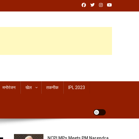
मनोरंजन
खेल
तकनीक
IPL 2023
NCPI MPs Meets PM Narendra